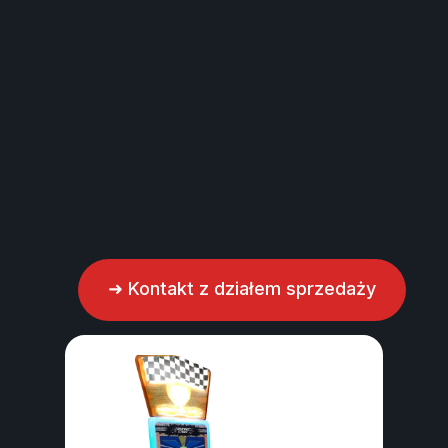
.
Odkryj więcej
➜ Kontakt z działem sprzedaży