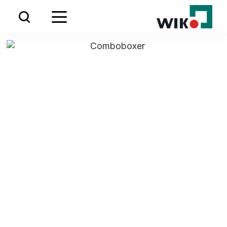
ODWIEDŹ NAS NA IAAPA EUROPE W
AMSTERDAMIE
24.09.2024 - 26.09.2024
STOISKO: #8358 & #8458