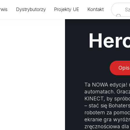
rwis
Dystrybutorzy
Projekty UE
Kontakt
ODWIEDŹ NAS NA IAAPA EUROPE W AMSTERDAMI
24.09.2024 - 26.09.2024
Hero
STOISKO: #8358 & #8458
Opis
Ta NOWA edycja! n
automatach. Grac
KINECT, by spróbow
– stać się Bohater
robotem za pomoc
ekranie gra wyróżn
zręcznościowa dla