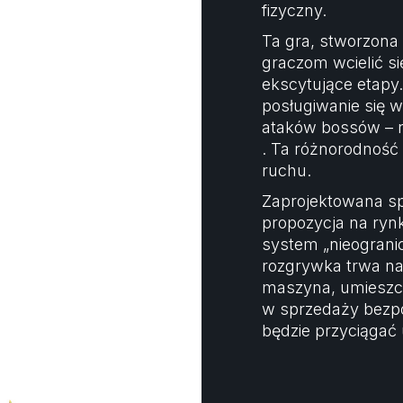
fizyczny.
Ta gra, stworzona 
graczom wcielić si
ekscytujące etapy
posługiwanie się 
ataków bossów – 
. Ta różnorodność
ruchu.
Zaprojektowana sp
propozycja na rynk
system „nieograni
rozgrywka trwa na
maszyna, umieszcz
w sprzedaży bezpo
będzie przyciągać